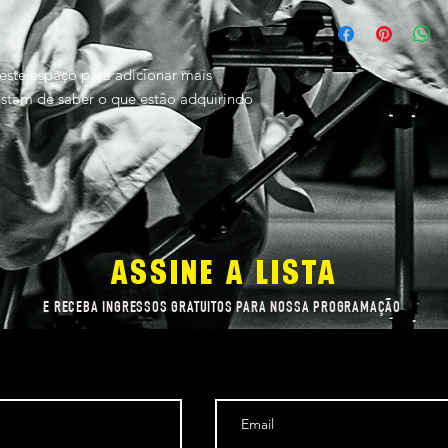
uma política de ree
Use este espaço para
ótima maneira de est
seus métodos de envi
compras com segura
uma política de envi
este espaço para adicionar mais 
estabelecer confianç
segurança.
tam de saber o que estão adquirindo 
ASSINE A LISTA
E RECEBA INGRESSOS GRATUITOS PARA NOSSA PROGRAMAÇÃO