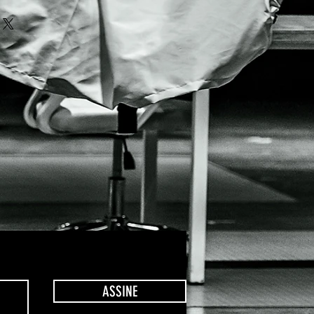
mbolso ou de devolução é uma
 adicionar mais informações sobre
abelecer confiança e garantir
o, processamento e custos. Ter
nça.
o é uma ótima maneira de
a e garantir compras com
ASSINE